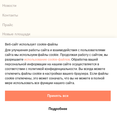
Новости
Контакты
Прайс
Новые площади
Веб-сайт использует cookie-файлы
Договор Оферта
Для улучшения работы сайта и взаимодействия с пользователями
Правила Клуба
сайта мы используем файлы cookie. Продолжая работу с сайтом, вы
разрешаете
использование cookie-файлов
. Обработка вашей
Политика В Отношении Персональных Данных
персональной информации на нашем сайте осуществляется в
Использование Cookie-Файлов
соответствии с политикой конфиденциальности. Вы всегда можете
отключить файлы cookie в настройках вашего браузера. Если файлы
© 2025 NEWTON ARENA
cookie отключены, это может означать, что вы не можете в полной
мере использовать все функции нашего сайта.
ОБЩЕСТВО С ОГРАНИЧЕННОЙ
ОТВЕТСТВЕННОСТЬЮ "РАКЕТЛЭНД"
ИНН 7724311726, ОГРН 1157746270660
Принять все
Адрес: 115230, Город Москва, Нагатинский 1-Й Пр-Д,
Д. 10 Стр. 1, Эт/пом/оф Цокольный/II/14
Почта:
Info@newtonarena.ru
, Телефон
+7 (495) 280-
Подробнее
15-15