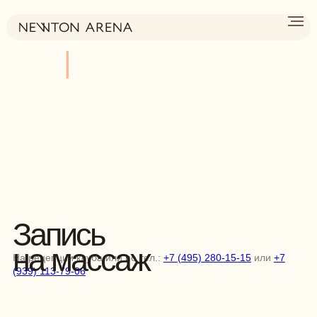
О
|
Запись
на массаж
На рецепции клуба или по тел.:
+7 (495) 280-15-15
или
+7
(939) 113-79-06