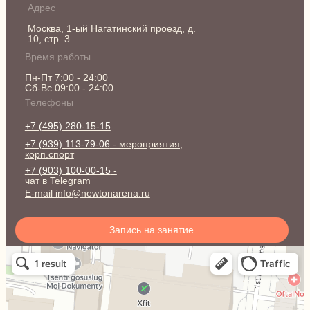
Адрес
Москва, 1-ый Нагатинский проезд, д.
10, стр. 3
Время работы
Пн-Пт 7:00 - 24:00
Сб-Вс 09:00 - 24:00
Телефоны
+7 (495) 280-15-15
+7 (939) 113-79-06
- мероприятия,
корп.спорт
+7 (903) 100-00-15
-
чат в Telegram
E-mail info@newtonarena.ru
Запись на занятие
Ньютон Арена
Спортивный клуб, секция в Москве
Сквош-клуб в Москве