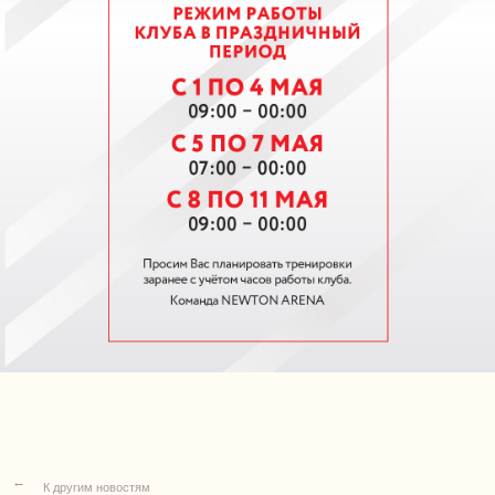
→
К другим новостям