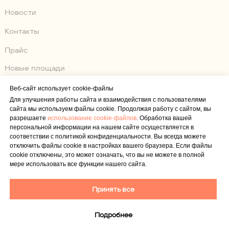
Новости
Контакты
Прайс
Новые площади
Веб-сайт использует cookie-файлы
Договор Оферта
Для улучшения работы сайта и взаимодействия с пользователями
Правила Клуба
сайта мы используем файлы cookie. Продолжая работу с сайтом, вы
разрешаете
использование cookie-файлов
. Обработка вашей
Политика В Отношении Персональных Данных
персональной информации на нашем сайте осуществляется в
Использование Cookie-Файлов
соответствии с политикой конфиденциальности. Вы всегда можете
отключить файлы cookie в настройках вашего браузера. Если файлы
© 2025 NEWTON ARENA
cookie отключены, это может означать, что вы не можете в полной
мере использовать все функции нашего сайта.
ОБЩЕСТВО С ОГРАНИЧЕННОЙ
ОТВЕТСТВЕННОСТЬЮ "РАКЕТЛЭНД"
ИНН 7724311726, ОГРН 1157746270660
Принять все
Адрес: 115230, Город Москва, Нагатинский 1-Й
Пр-Д, Д. 10 Стр. 1, Эт/пом/оф Цокольный/II/14
Почта:
Info@newtonarena.ru
, Телефон
+7 (495)
Подробнее
280-15-15