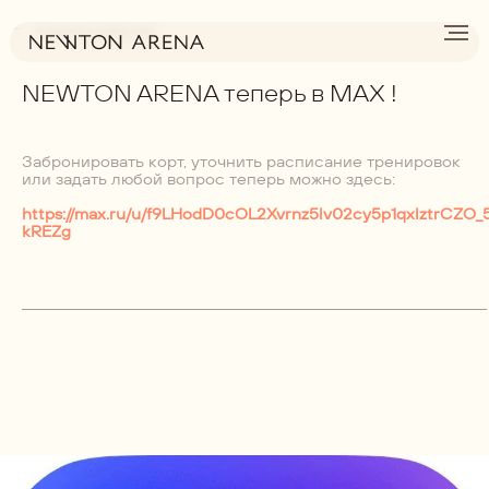
→
К другим новостям
NEWTON ARENA теперь в MAX !
Забронировать корт, уточнить расписание тренировок
или задать любой вопрос теперь можно здесь:
https://max.ru/u/f9LHodD0cOL2Xvrnz5lv02cy5p1qxIztrCZO_
kREZg
_______________________________________________________________________