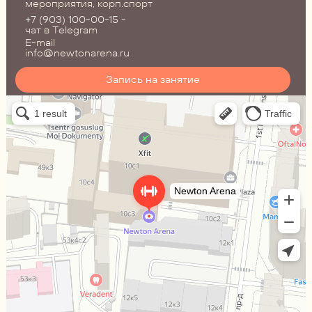
мероприятия, корп.спорт
+7 (903) 100-00-15
-
чат в Telegram
E-mail
info@newtonarena.ru
Запись на занятие
Ньютон Арена
Спортивный клуб, секция в Москве
Сквош-клуб в Москве